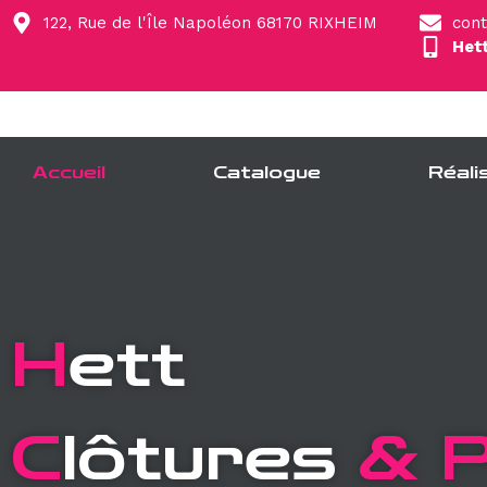
122, Rue de l'Île Napoléon 68170 RIXHEIM
cont
Het
Accueil
Catalogue
Réali
H
ett
C
lôtures
& 