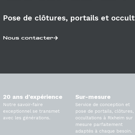
Pose de clôtures, portails et occul
Nous contacter
20 ans d'expérience
Sur-mesure
Notre savoir-faire
Service de conception et
exceptionnel se transmet
pose de portails, clôtures,
avec les générations.
occultations à Rixheim sur
mesure parfaitement
adaptés à chaque besoin.