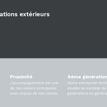
tations extérieurs
Proximité
4éme génératio
L'accompagnement est une
Notre entreprise famil
de nos valeurs principales
soudée se succède de
avec chacun de nos clients.
générations en généra