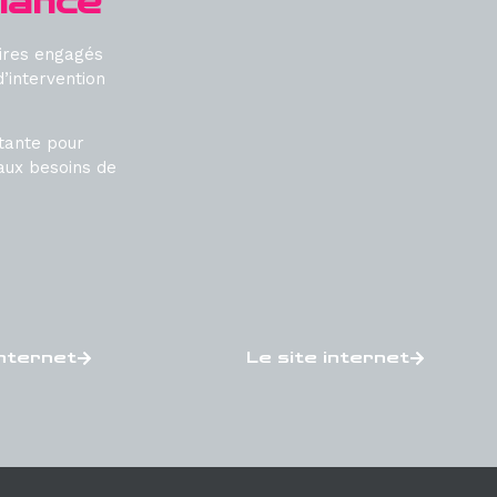
iance
aires engagés
’intervention
tante pour
aux besoins de
internet
Le site internet