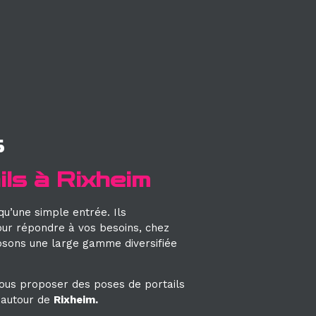
s
ls à Rixheim
qu’une simple entrée. Ils
our répondre à vos besoins, chez
osons une large gamme diversifiée
ous proposer des poses de portails
 autour de
Rixheim.