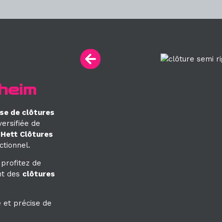
heim
se de clôtures
ersifiée de
z
Hett Clôtures
ctionnel.
profitez de
nt des
clôtures
 et précise de