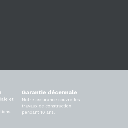
n
Garantie décennale
iale et
Notre assurance couvre les
travaux de construction
tions.
pendant 10 ans.