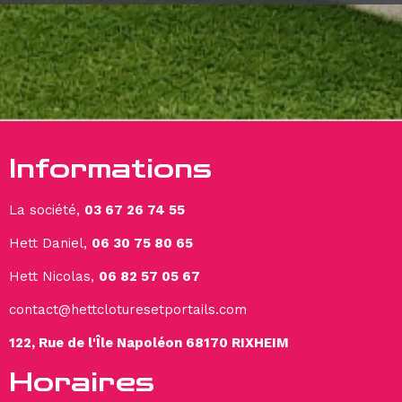
Informations
La société,
03 67 26 74 55
Hett Daniel,
06 30 75 80 65
Hett Nicolas,
06 82 57 05 67
contact@hettcloturesetportails.com
122, Rue de l'Île Napoléon 68170 RIXHEIM
Horaires