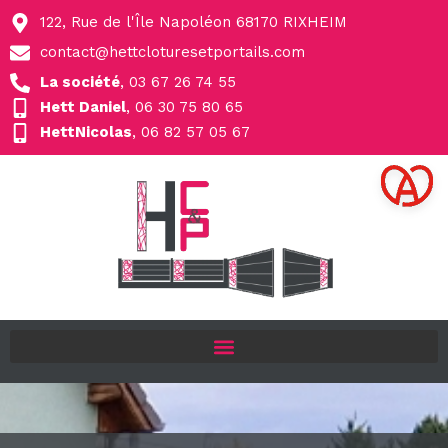
122, Rue de l'Île Napoléon 68170 RIXHEIM
contact@hettcloturesetportails.com
La société
, 03 67 26 74 55
Hett Daniel
, 06 30 75 80 65
HettNicolas
, 06 82 57 05 67